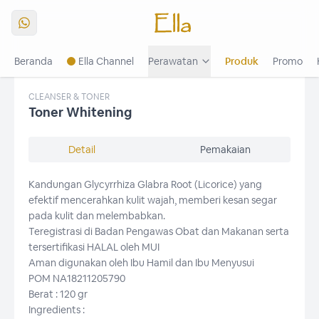
Beranda
Ella Channel
Perawatan
Produk
Promo
The Radiance Of 3R1P
Buku Menu
Buku Menu Platinum
CLEANSER & TONER
Toner Whitening
Detail
Pemakaian
Kandungan Glycyrrhiza Glabra Root (Licorice) yang
efektif mencerahkan kulit wajah, memberi kesan segar
pada kulit dan melembabkan.
Teregistrasi di Badan Pengawas Obat dan Makanan serta
tersertifikasi HALAL oleh MUI
Aman digunakan oleh Ibu Hamil dan Ibu Menyusui
POM NA18211205790
Berat : 120 gr
Ingredients :