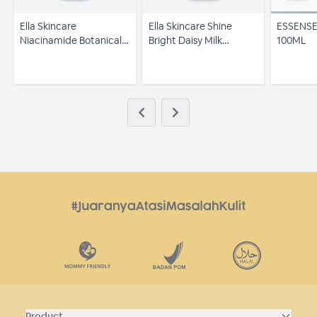
Ella Skincare
Ella Skincare Shine
ESSENSE
Niacinamide Botanical
Bright Daisy Milk
100ML
Cica Essence with
Cleansing with Aloe
Centela Asiatica
Barbadensis Leaf
Extract
extract
Product