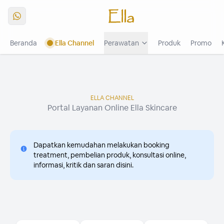
Beranda
Ella Channel
Perawatan
Produk
Promo
The Radiance Of 3R1P
Buku Menu
Buku Menu Platinum
ELLA CHANNEL
Portal Layanan Online Ella Skincare
Dapatkan kemudahan melakukan booking
treatment, pembelian produk, konsultasi online,
informasi, kritik dan saran disini.