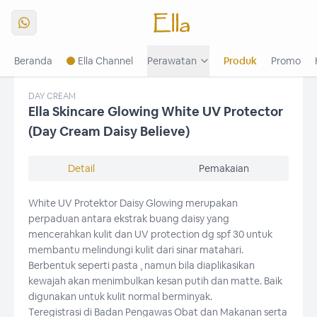
Beranda
Ella Channel
Perawatan
Produk
Promo
The Radiance Of 3R1P
Buku Menu
Buku Menu Platinum
DAY CREAM
Ella Skincare Glowing White UV Protector
(Day Cream Daisy Believe)
Detail
Pemakaian
White UV Protektor Daisy Glowing merupakan
perpaduan antara ekstrak buang daisy yang
mencerahkan kulit dan UV protection dg spf 30 untuk
membantu melindungi kulit dari sinar matahari.
Berbentuk seperti pasta , namun bila diaplikasikan
kewajah akan menimbulkan kesan putih dan matte. Baik
digunakan untuk kulit normal berminyak.
Teregistrasi di Badan Pengawas Obat dan Makanan serta