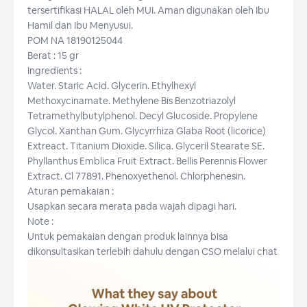
tersertifikasi HALAL oleh MUI. Aman digunakan oleh Ibu
Hamil dan Ibu Menyusui.
POM NA 18190125044
Berat : 15 gr
Ingredients :
Water. Staric Acid. Glycerin. Ethylhexyl
Methoxycinamate. Methylene Bis Benzotriazolyl
Tetramethylbutylphenol. Decyl Glucoside. Propylene
Glycol. Xanthan Gum. Glycyrrhiza Glaba Root (licorice)
Extreact. Titanium Dioxide. Silica. Glyceril Stearate SE.
Phyllanthus Emblica Fruit Extract. Bellis Perennis Flower
Extract. Cl 77891. Phenoxyethenol. Chlorphenesin.
Aturan pemakaian :
Usapkan secara merata pada wajah dipagi hari.
Note :
Untuk pemakaian dengan produk lainnya bisa
dikonsultasikan terlebih dahulu dengan CSO melalui chat