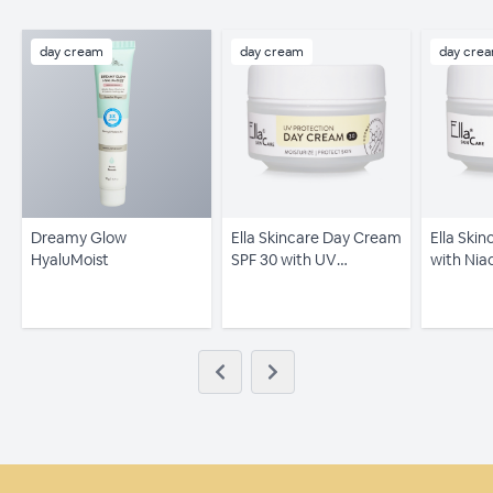
day cream
day cream
day cre
Dreamy Glow
Ella Skincare Day Cream
Ella Ski
HyaluMoist
SPF 30 with UV
with Nia
Protection